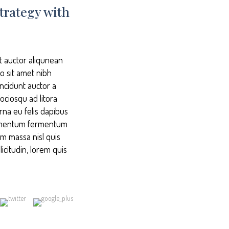
trategy with
it auctor aliqunean
io sit amet nibh
incidunt auctor a
ociosqu ad litora
rna eu felis dapibus
ndimentum fermentum
am massa nisl quis
icitudin, lorem quis