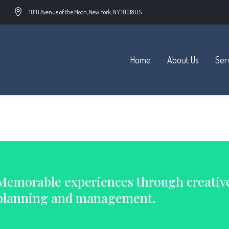
1010 Avenue of the Moon, New York, NY 10018 US.
Home
About Us
Ser
able experiences through creative event planning and manag
Memorable experiences through creativ
planning and management.