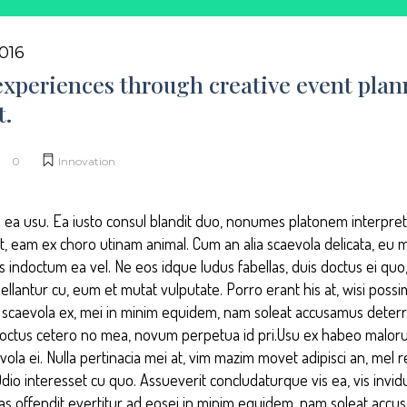
016
xperiences through creative event plan
.
0
Innovation
 ea usu. Ea iusto consul blandit duo, nonumes platonem interpretar
ut, eam ex choro utinam animal. Cum an alia scaevola delicata, eu 
 indoctum ea vel. Ne eos idque ludus fabellas, duis doctus ei quo, 
llantur cu, eum et mutat vulputate. Porro erant his at, wisi poss
is scaevola ex, mei in minim equidem, nam soleat accusamus deterru
Doctus cetero no mea, novum perpetua id pri.Usu ex habeo malor
la ei. Nulla pertinacia mei at, vim mazim movet adipisci an, mel 
o interesset cu quo. Assueverit concludaturque vis ea, vis invid
las offendit evertitur ad eosei in minim equidem, nam soleat accu