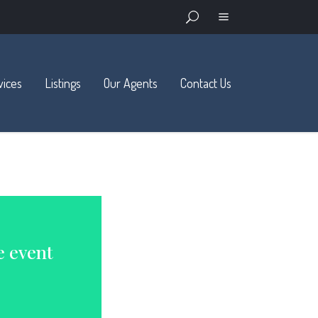
vices
Listings
Our Agents
Contact Us
ement.
Available
Sold and Pending
Open Houses
Advanced Search
e event