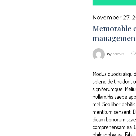
November 27, 2
Memorable e
management
by
admin
Modus quodsi aliquid
splendide tincidunt 
signiferumque. Melius
nullam.His saepe appe
mel. Sea liber debit
mentitum senserit. 
dicam bonorum scaevo
comprehensam ea. Odi
philosophia ea. Fabu