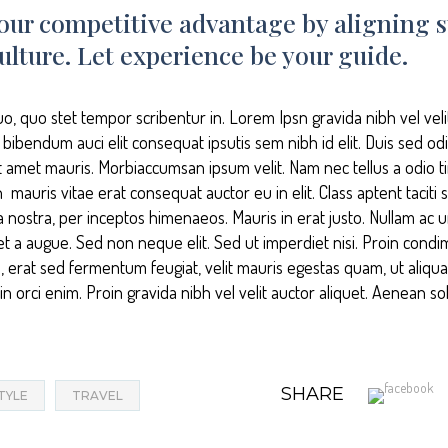
our competitive advantage by aligning s
ulture. Let experience be your guide.
uo, quo stet tempor scribentur in. Lorem Ipsn gravida nibh vel vel
s bibendum auci elit consequat ipsutis sem nibh id elit. Duis sed od
it amet mauris. Morbiaccumsan ipsum velit. Nam nec tellus a odio t
mauris vitae erat consequat auctor eu in elit. Class aptent taciti s
 nostra, per inceptos himenaeos. Mauris in erat justo. Nullam ac u
t a augue. Sed non neque elit. Sed ut imperdiet nisi. Proin co
, erat sed fermentum feugiat, velit mauris egestas quam, ut aliqu
 orci enim. Proin gravida nibh vel velit auctor aliquet. Aenean soll
SHARE
STYLE
TRAVEL