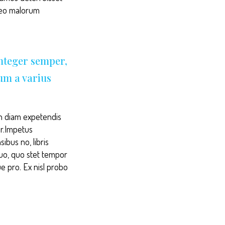
abeo malorum
Integer semper,
sum a varius
. In diam expetendis
ur.Impetus
ibus no, libris
duo, quo stet tempor
ue pro. Ex nisl probo