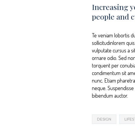
Increasing y
people and c
Te veniam lobortis d
sollicitudinlorem qui
vulputate cursus a s
ornare odio. Sed non 
torquent per conubia
condimentum sit ame
nunc. Etiam pharetra
neque. Suspendisse in
bibendum auctor.
DESIGN
LIFE