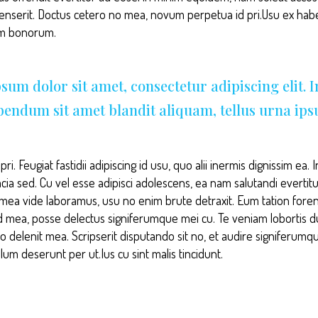
senserit. Doctus cetero no mea, novum perpetua id pri.Usu ex h
am bonorum.
sum dolor sit amet, consectetur adipiscing elit. 
ibendum sit amet blandit aliquam, tellus urna ip
ri. Feugiat fastidii adipiscing id usu, quo alii inermis dignissim ea
acia sed. Cu vel esse adipisci adolescens, ea nam salutandi evertit
i mea vide laboramus, usu no enim brute detraxit. Eum tation forens
d mea, posse delectus signiferumque mei cu. Te veniam lobortis 
to delenit mea. Scripserit disputando sit no, et audire signiferumq
lum deserunt per ut.Ius cu sint malis tincidunt.