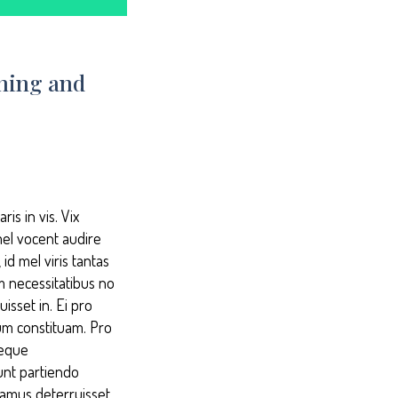
ning and
is in vis. Vix
mel vocent audire
id mel viris tantas
im necessitatibus no
isset in. Ei pro
um constituam. Pro
reque
unt partiendo
samus deterruisset