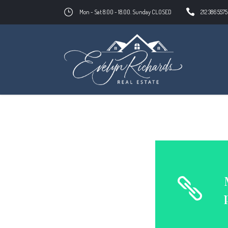
Mon - Sat 8.00 - 18.00. Sunday CLOSED
212 386 5575
evelynrichards.com
Innovation
Memor