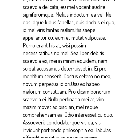
scaevola delicata, eu mel vocent audire
signiferumque. Melius indoctum ea vel. Ne
eos idque ludus fabellas, duis doctus ei quo,
id mel viris tantas nullam.His saepe
appellantur cu, eum et mutat vulputate.
Porro erant his at, wisi possim
necessitatibus no mel. Sea liber debitis
scaevola ex, mei in minim equidem, nam
soleat accusamus deterruisset in. Ei pro
mentitum senserit. Doctus cetero no mea,
novum perpetua id pri.Usu ex habeo
malorum constituam. Pro dicam bonorum
scaevola ei. Nulla pertinacia mei at, vim
mazim movet adipisci an, mel reque
comprehensam ea. Odio interesset cu quo.
Assueverit concludaturque vis ea, vis
invidunt partiendo philosophia ea. Fabulas
offendit evertitur ad eosei in minim